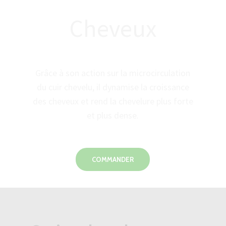
Cheveux
Grâce à son action sur la microcirculation
du cuir chevelu, il dynamise la croissance
des cheveux et rend la chevelure plus forte
et plus dense.
COMMANDER