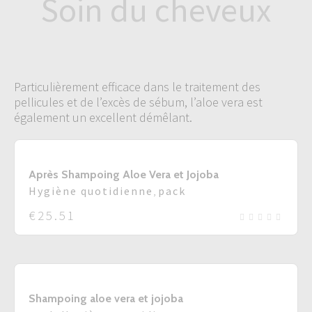
Soin du cheveux
Particulièrement efficace dans le traitement des
pellicules et de l’excès de sébum, l’aloe vera est
également un excellent démêlant.
Après Shampoing Aloe Vera et Jojoba
Hygiène quotidienne
,
pack
€
25.51
Shampoing aloe vera et jojoba