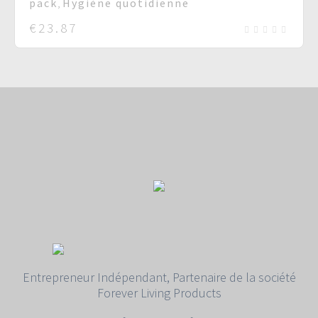
pack
,
Hygiène quotidienne
€
23.87
Entrepreneur Indépendant, Partenaire de la société
Forever Living Products