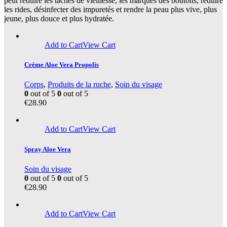
peut réduire les taches de vieillesse, les marques des boutons, réduire
les rides, désinfecter des impuretés et rendre la peau plus vive, plus
jeune, plus douce et plus hydratée.
Add to Cart
View Cart
Crème Aloe Vera Propolis
Corps
,
Produits de la ruche
,
Soin du visage
0
out of 5
0
out of 5
€
28.90
Add to Cart
View Cart
Spray Aloe Vera
Soin du visage
0
out of 5
0
out of 5
€
28.90
Add to Cart
View Cart