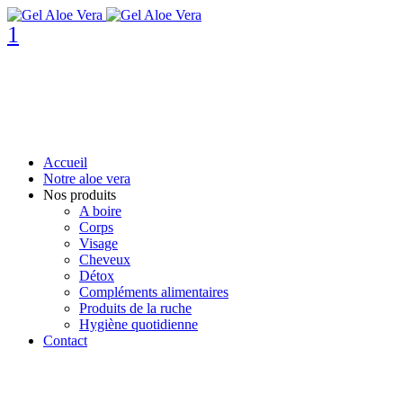
1
Accueil
Notre aloe vera
Nos produits
A boire
Corps
Visage
Cheveux
Détox
Compléments alimentaires
Produits de la ruche
Hygiène quotidienne
Contact