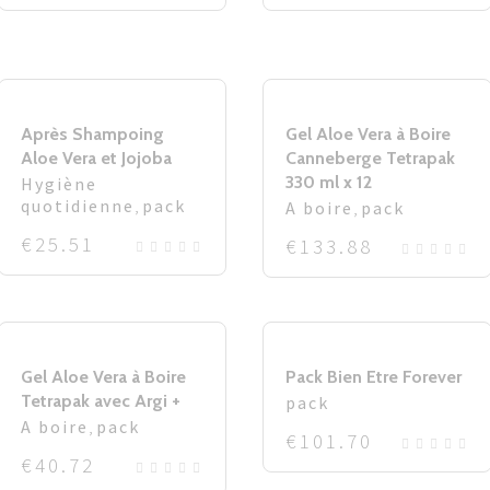
Après Shampoing
Gel Aloe Vera à Boire
Aloe Vera et Jojoba
Canneberge Tetrapak
330 ml x 12
Hygiène
quotidienne
,
pack
A boire
,
pack
€
25.51
€
133.88
Gel Aloe Vera à Boire
Pack Bien Etre Forever
Tetrapak avec Argi +
pack
A boire
,
pack
€
101.70
€
40.72